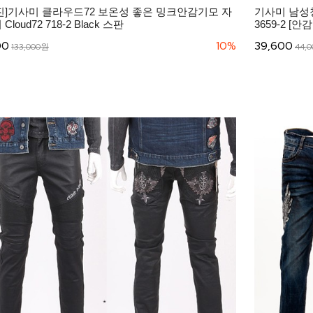
진]기사미 클라우드72 보온성 좋은 밍크안감기모 자
기사미 남성
Cloud72 718-2 Black 스판
3659-2 [안
00
10%
39,600
133,000원
44,