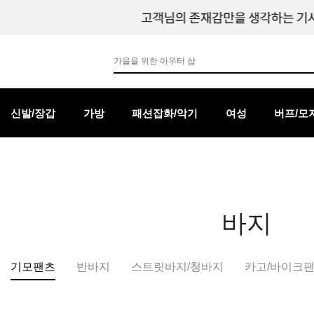
신발/장갑
가방
패션잡화/악기
여성
버프/모
바지
기모팬츠
반바지
스트릿바지/청바지
카고/바이크