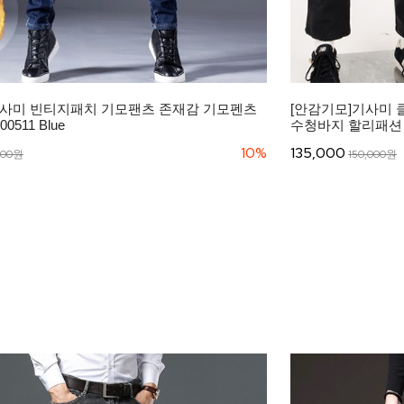
기사미 빈티지패치 기모팬츠 존재감 기모펜츠
[안감기모]기사미 
511 Blue
수청바지 할리패션 Clo
10%
135,000
000원
150,000원