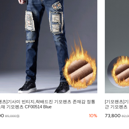
팬츠]기사미 빈티지,락배드진 기모팬츠 존재감 정통
[기모팬츠]
 기모펜츠 CF00514 Blue
근 기모펜츠 스
00
10%
73,800
85,000원
82,