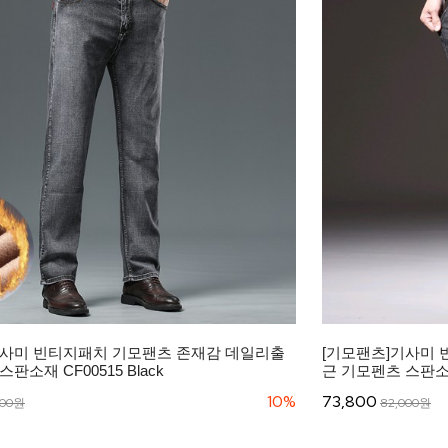
기사미 빈티지패치 기모팬츠 존재감 데일리출
[기모팬츠]기사미
판소재 CF00515 Black
근 기모펜츠 스판소재 
10%
73,800
000원
82,000원