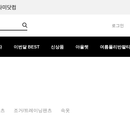
로그인
자
이번달 BEST
신상품
아울렛
여름폴리반팔
팬츠
조거/트레이닝팬츠
속옷