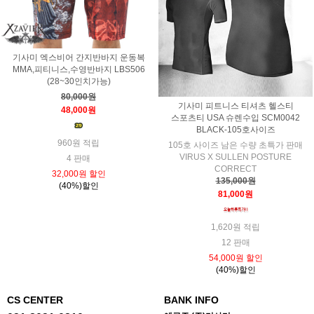
기사미 엑스비어 간지반바지 운동복
MMA,피티니스,수영반바지 LBS506
(28~30인치가능)
80,000원
기사미 피트니스 티셔츠 헬스티
48,000원
스포츠티 USA 슈렌수입 SCM0042
BLACK-105호사이즈
960원 적립
105호 사이즈 남은 수량 초특가 판매
VIRUS X SULLEN POSTURE
4 판매
CORRECT
32,000원 할인
135,000원
(40%)할인
81,000원
1,620원 적립
12 판매
54,000원 할인
(40%)할인
CS CENTER
BANK INFO