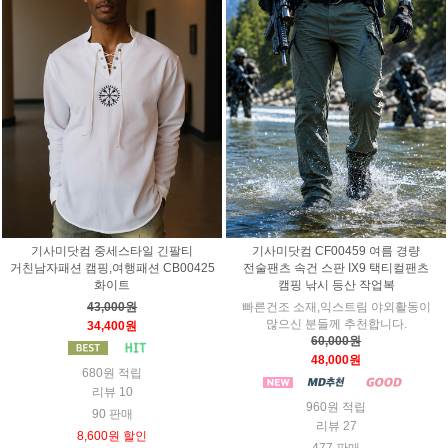
기사미닷컴 중세스타일 긴팔티
기사미닷컴 CF00459 여름 경량
거친남자패션 캠핑,여행패션 CB00425
전술팬츠 속건 스판 IX9 택티컬팬츠
화이트
캠핑 낚시 등산 작업복
43,000원
빠른건조 소재,익스트림 야외활동이
많으신 분들께 추천합니다.
34,400원
60,000원
48,000원
680원 적립
리뷰 10
960원 적립
90 판매
리뷰 27
8,600원 할인
477 판매