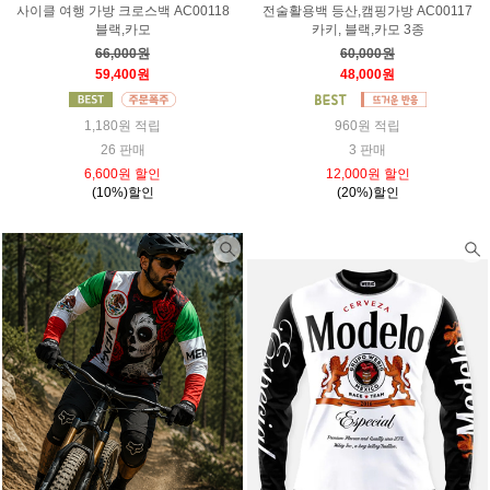
사이클 여행 가방 크로스백 AC00118
전술활용백 등산,캠핑가방 AC00117
블랙,카모
카키, 블랙,카모 3종
66,000원
60,000원
59,400원
48,000원
1,180원 적립
960원 적립
26 판매
3 판매
6,600원 할인
12,000원 할인
(10%)할인
(20%)할인