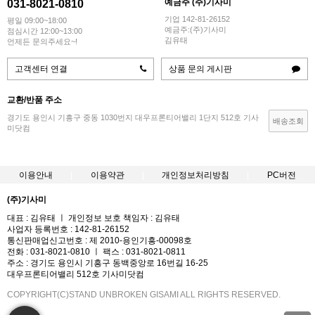
예금주 (주)기사미
031-8021-0810
기업 142-81-26152
평일 09:00~18:00
예금주:(주)기사미
점심시간 12:00~13:00
김유태
언제든 문의주세요~!
고객센터 연결
상품 문의 게시판
교환/반품 주소
경기도 용인시 기흥구 중동 1030번지 대우프론티어밸리 1단지 512호 기사
배송조회
미닷컴
이용안내
이용약관
개인정보처리방침
PC버전
(주)기사미
대표 : 김유태 ㅣ 개인정보 보호 책임자 : 김유태
사업자 등록번호 : 142-81-26152
통신판매업신고번호 : 제 2010-용인기흥-00098호
전화 : 031-8021-0810 ㅣ 팩스 : 031-8021-0811
주소 : 경기도 용인시 기흥구 동백중앙로 16번길 16-25
대우프론티어밸리 512호 기사미닷컴
COPYRIGHT(C)STAND UNBROKEN GISAMI ALL RIGHTS RESERVED.