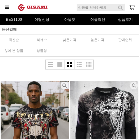
BEST100
이달신상
아울렛
어플릭션
상품후기
등산갈때
최신순
리뷰수
낮은가격
높은가격
판매순위
많이 본 상품
상품명