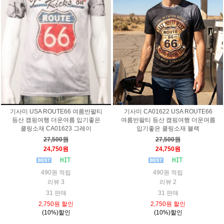
기사미 USA ROUTE66 여름반팔티
기사미 CA01622 USA ROUTE66
등산 캠핑여행 더운여름 입기좋은
여름반팔티 등산 캠핑여행 더운여름
쿨링소재 CA01623 그레이
입기좋은 쿨링소재 블랙
27,500원
27,500원
24,750원
24,750원
490원 적립
490원 적립
리뷰 3
리뷰 2
31 판매
31 판매
2,750원 할인
2,750원 할인
(10%)할인
(10%)할인