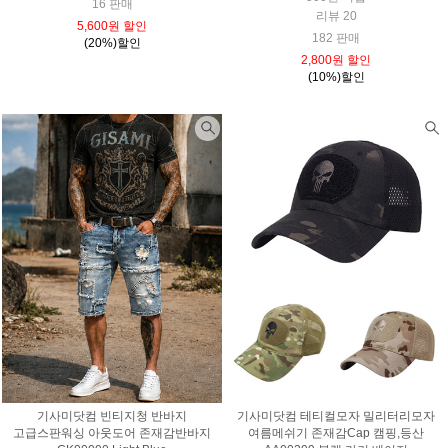
16 판매
리뷰 20
5,600원 할인
182 판매
(20%)할인
2,800원 할인
(10%)할인
기사미닷컴 빈티지청 반바지
기사미닷컴 테티컬모자 밀리터리모자
고급스판워싱 아웃도어 존재감반바지
여름메쉬기 존재감Cap 캠핑,등산