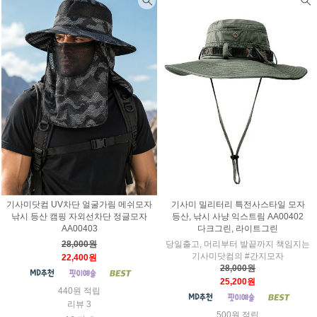
기사미닷컴 UV차단 얼굴가림 메쉬모자
기사미 밀리터리 특전사스타일 모자
낚시 등산 캠핑 자외선차단 정글모자
등산, 낚시 사냥 익스트림 AA00402
AA00403
다크그린, 라이트그린
28,000원
당일출고, 머리부터 발끝까지 책임지는
기사미닷컴의 #간지모자
22,400원
28,000원
25,200원
440원 적립
리뷰 3
500원 적립