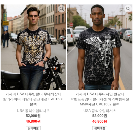
기사미 USA 타투반팔티 무대의상티
기사미 USA 타투디자인 반팔티
할리라이더 메탈티 펑크패션 CA01631
락밴드공영티 할리패션 해외여행패션
블랙
MMA패션 CA01632 블랙
USA 공식수입티셔츠
USA 공식수입티셔츠
52,000원
52,000원
46,800원
46,800원