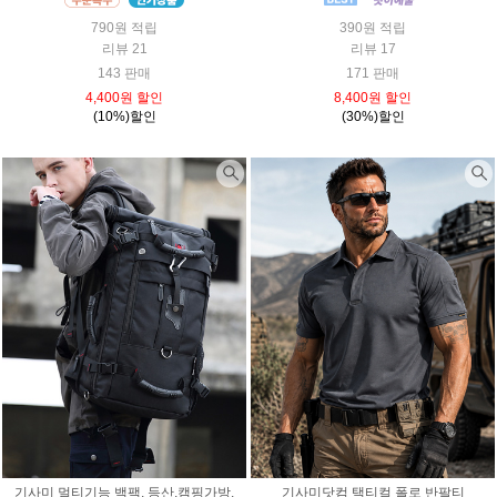
790원 적립
390원 적립
리뷰 21
리뷰 17
143 판매
171 판매
4,400원 할인
8,400원 할인
(10%)할인
(30%)할인
기사미 멀티기능 백팩, 등산,캠핑가방,
기사미닷컴 택티컬 폴로 반팔티