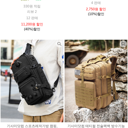
4 판매
330원 적립
2,750원 할인
리뷰 2
(10%)할인
12 판매
11,200원 할인
(40%)할인
기사미닷컴 스포츠레져가방 캠핑,
기사미닷컴 테티컬 전술팩백 방수기능