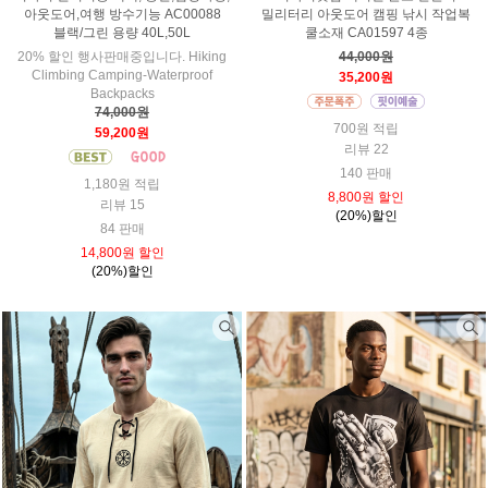
아웃도어,여행 방수기능 AC00088
밀리터리 아웃도어 캠핑 낚시 작업복
블랙/그린 용량 40L,50L
쿨소재 CA01597 4종
20% 할인 행사판매중입니다. Hiking
44,000원
Climbing Camping-Waterproof
35,200원
Backpacks
74,000원
700원 적립
59,200원
리뷰 22
140 판매
1,180원 적립
8,800원 할인
리뷰 15
(20%)할인
84 판매
14,800원 할인
(20%)할인