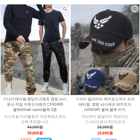
기사미 테티컬 밴딩카고팬츠 캠핑,낚시,
기사미 밀리터리 에어포스자수 모자
등산,작업 아웃도어팬츠 CF00489
테티컬, 캠핑 낚시패션 패치모자
블랙/Khaki camo/블랙 3종
AA00385 블랙,블루,카키
익스트림 야외활동과 작업복팬츠로도
머리부터 발끝까지 책임지는
강력 추천합니다.
기사미닷컴의 #간지모자
44,000원
28,000원
39,600원
19,600원