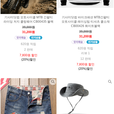
기사미닷컴 모토사이클 MTB 긴팔티
기사미닷컴 바이크패션 MTB긴팔티
라이딩 저지 쿨링웨어 CB00435 블랙
모토사이클 레이싱팀 티셔츠 쿨소재
CB00426 화이트블랙
39,000원
39,000원
31,200원
31,200원
620원 적립
620원 적립
2 판매
리뷰 1
7,800원 할인
12 판매
(20%)할인
7,800원 할인
(20%)할인