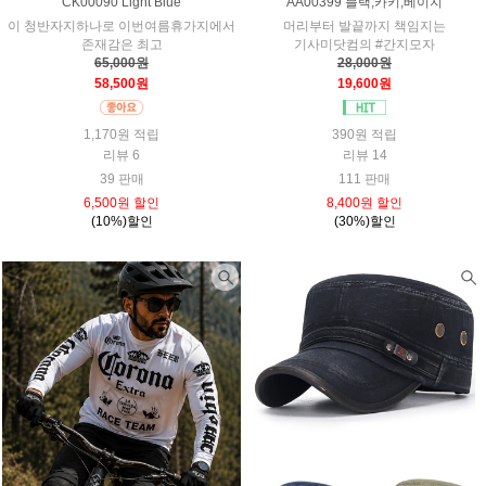
CK00090 Light Blue
AA00399 블랙,카키,베이지
이 청반자지하나로 이번여름휴가지에서
머리부터 발끝까지 책임지는
존재감은 최고
기사미닷컴의 #간지모자
65,000원
28,000원
58,500원
19,600원
1,170원 적립
390원 적립
리뷰 6
리뷰 14
39 판매
111 판매
6,500원 할인
8,400원 할인
(10%)할인
(30%)할인