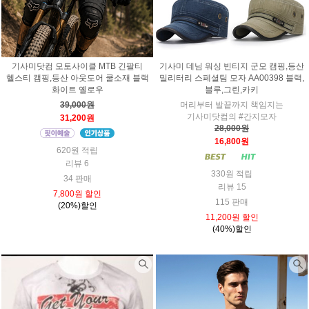
기사미닷컴 모토사이클 MTB 긴팔티
기사미 데님 워싱 빈티지 군모 캠핑,등산
헬스티 캠핑,등산 아웃도어 쿨소재 블랙
밀리터리 스페셜팀 모자 AA00398 블랙,
화이트 옐로우
블루,그린,카키
39,000원
머리부터 발끝까지 책임지는
기사미닷컴의 #간지모자
31,200원
28,000원
16,800원
620원 적립
리뷰 6
330원 적립
34 판매
리뷰 15
7,800원 할인
115 판매
(20%)할인
11,200원 할인
(40%)할인