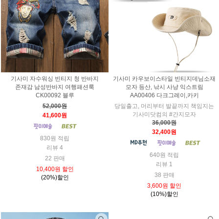
기사미 자수워싱 빈티지 청 반바지
기사미 카우보이스타일 빈티지데님소재
존재감 남성반바지 여행패션룩
모자 등산, 낚시 사냥 익스트림
CK00092 블루
AA00406 다크그레이,카키
52,000원
당일출고, 머리부터 발끝까지 책임지는
기사미닷컴의 #간지모자
41,600원
36,000원
32,400원
830원 적립
리뷰 4
640원 적립
22 판매
리뷰 1
10,400원 할인
38 판매
(20%)할인
3,600원 할인
(10%)할인