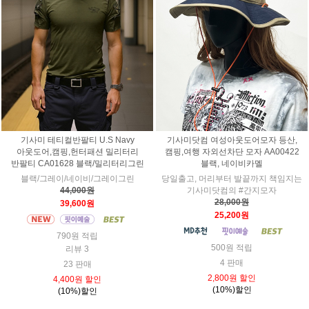
기사미 테티컬반팔티 U.S Navy
기사미닷컴 여성아웃도어모자 등산,
아웃도어,캠핑,헌터패션 밀리터리
캠핑,여행 자외선차단 모자 AA00422
반팔티 CA01628 블랙/밀리터리그린
블랙, 네이비카멜
블랙/그레이/네이비/그레이그린
당일출고, 머리부터 발끝까지 책임지는
44,000원
기사미닷컴의 #간지모자
28,000원
39,600원
25,200원
790원 적립
500원 적립
리뷰 3
4 판매
23 판매
2,800원 할인
4,400원 할인
(10%)할인
(10%)할인