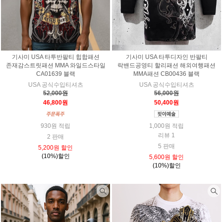
기사미 USA 타투반팔티 힙합패션
기사미 USA 타투디자인 반팔티
존재감스트릿패션 MMA 와일드스타일
락밴드공영티 할리패션 해외여행패션
CA01639 블랙
MMA패션 CB00436 블랙
USA 공식수입티셔츠
USA 공식수입티셔츠
52,000원
56,000원
46,800원
50,400원
930원 적립
1,000원 적립
리뷰 1
2 판매
5 판매
5,200원 할인
(10%)할인
5,600원 할인
(10%)할인