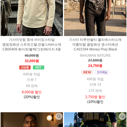
기사미닷컴 중세 바이킹스타일
기사미 타투반팔티 폴리에스터소재
캠핑장패션 스트릿긴팔,반팔 Linen소재
여름반팔 클럽패션 갱스터패션
CB00409 화이트/블랙/그린/베이지 4종
CA01594 Money Pray Black
40,000원
INHUMAN NATURE
27,500원
32,000원
24,750원
640원 적립
490원 적립
리뷰 7
리뷰 14
69 판매
175 판매
8,000원 할인
(20%)할인
2,750원 할인
(10%)할인