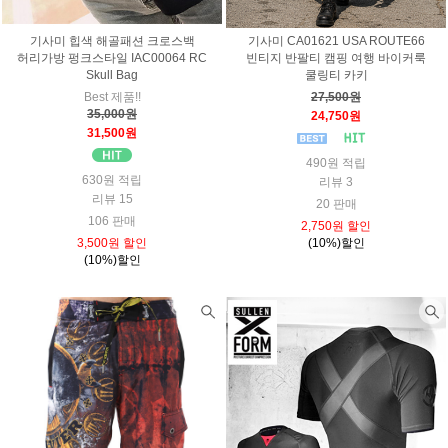
기사미 힙색 해골패션 크로스백
기사미 CA01621 USA ROUTE66
허리가방 펑크스타일 IAC00064 RC
빈티지 반팔티 캠핑 여행 바이커룩
Skull Bag
쿨링티 카키
Best 제품!!
27,500원
35,000원
24,750원
31,500원
490원 적립
630원 적립
리뷰 3
리뷰 15
20 판매
106 판매
2,750원 할인
3,500원 할인
(10%)할인
(10%)할인