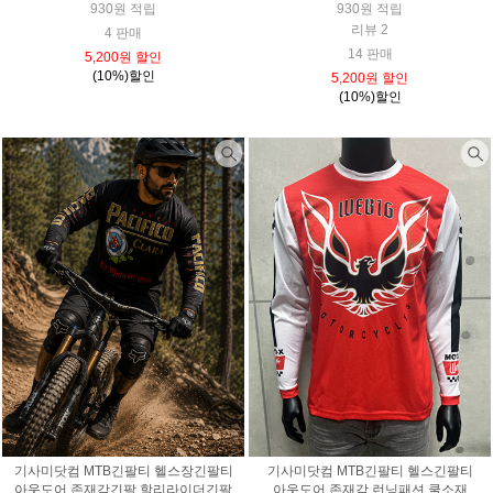
930원 적립
930원 적립
리뷰 2
4 판매
14 판매
5,200원 할인
(10%)할인
5,200원 할인
(10%)할인
기사미닷컴 MTB긴팔티 헬스장긴팔티
기사미닷컴 MTB긴팔티 헬스긴팔티
아웃도어 존재감긴팔 할리라이더긴팔
아웃도어 존재감 런닝패션 쿨소재