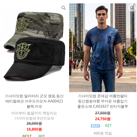
기사미닷컴 밀리터리 군모 캠핑,등산
기사미닷컴 존재감 여름반팔티
테티컬패션 아우도어모자 AA00421
등산캠핑여행 무더운 여름입기
블랙,카모
좋은소재 CA01627 빈티지블루
머리부터 발끝까지 책임지는
27,500원
기사미닷컴의 #간지모자
24,750원
28,000원
16,800원
490원 적립