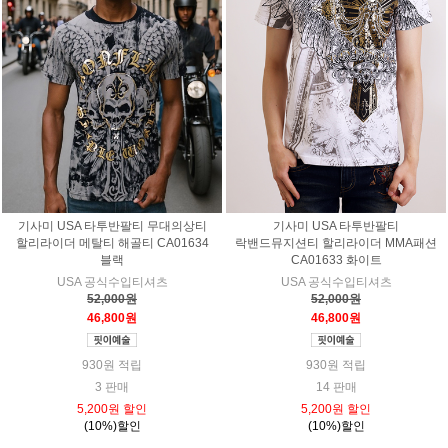
기사미 USA 타투반팔티 무대의상티
기사미 USA 타투반팔티
할리라이더 메탈티 해골티 CA01634
락밴드뮤지션티 할리라이더 MMA패션
블랙
CA01633 화이트
USA 공식수입티셔츠
USA 공식수입티셔츠
52,000원
52,000원
46,800원
46,800원
930원 적립
930원 적립
3 판매
14 판매
5,200원 할인
5,200원 할인
(10%)할인
(10%)할인