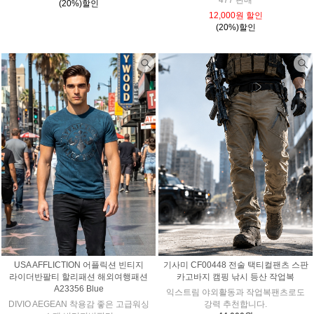
(20%)할인
12,000원 할인
(20%)할인
USA AFFLICTION 어플릭션 빈티지
기사미 CF00448 전술 택티컬팬츠 스판
라이더반팔티 할리패션 해외여행패션
카고바지 캠핑 낚시 등산 작업복
A23356 Blue
익스트림 야외활동과 작업복팬츠로도
DIVIO AEGEAN 착용감 좋은 고급워싱
강력 추천합니다.