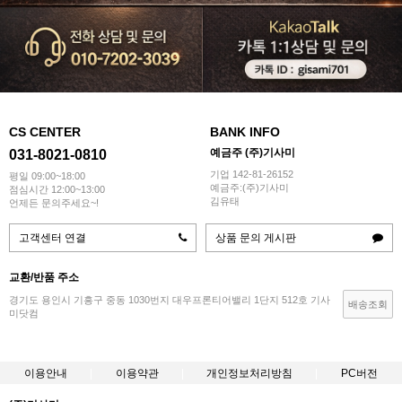
CS CENTER
BANK INFO
예금주 (주)기사미
031-8021-0810
기업 142-81-26152
평일 09:00~18:00
예금주:(주)기사미
점심시간 12:00~13:00
김유태
언제든 문의주세요~!
고객센터 연결
상품 문의 게시판
교환/반품 주소
경기도 용인시 기흥구 중동 1030번지 대우프론티어밸리 1단지 512호 기사
배송조회
미닷컴
이용안내
이용약관
개인정보처리방침
PC버전