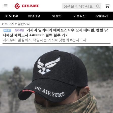
BEST100
이달신상
아울렛
어플릭션
상품후기
버프/모자
>
일반모자
기사미 밀리터리 에어포스자수 모자 테티컬, 캠핑 낚
시패션 패치모자 AA00385 블랙,블루,카키
머리부터 발끝까지 책임지는 기사미닷컴의 #간지모자