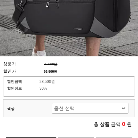
상품가
95,000원
할인가
66,500
원
할인금액
28,500원
할인정보
30%
색상
0
총 상품 금액
원