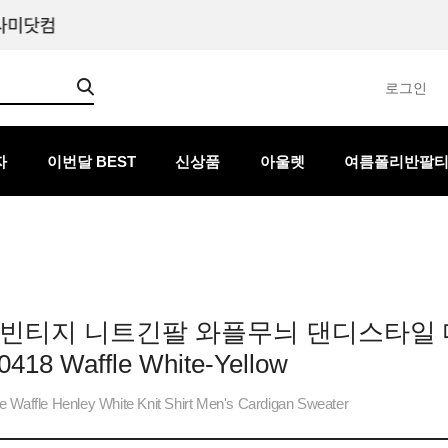
로그인
자
이번달 BEST
신상품
아울렛
여름폴리반팔
 빈티지 니트긴팔 와플무늬 댄디스타일
418 Waffle White-Yellow
 Waffle Henley White Knit Shirt Men's Cardigan Sweater