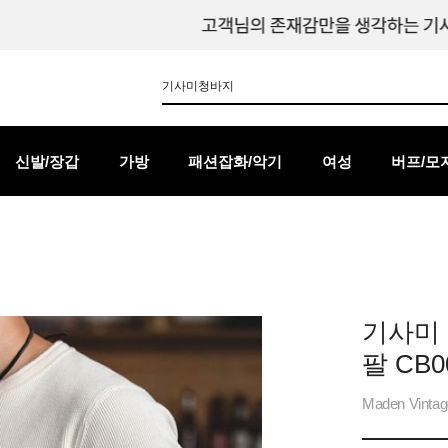
신발/장갑
가방
패션잡화/악기
여성
버프/모
기사미
팔 CB00
Maden Vintage