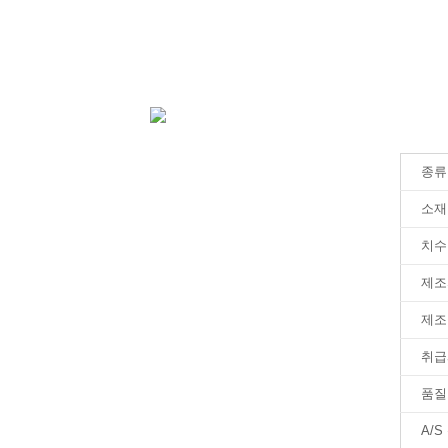
종류
소재
치수
제조
제조
취급
품질
A/