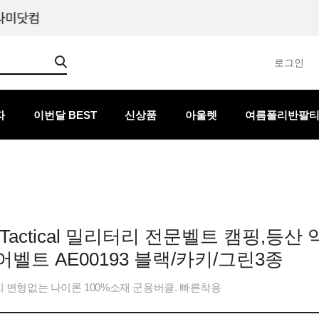
로그인
자
이번달 BEST
신상품
아울렛
여름폴리반팔
Tactical 밀리터리 전문벨트 캠핑,등산
벨트 AE00193 블랙/카키/그린3종
 변형없는 나이론 100%소재 군용버클. 빠른착용