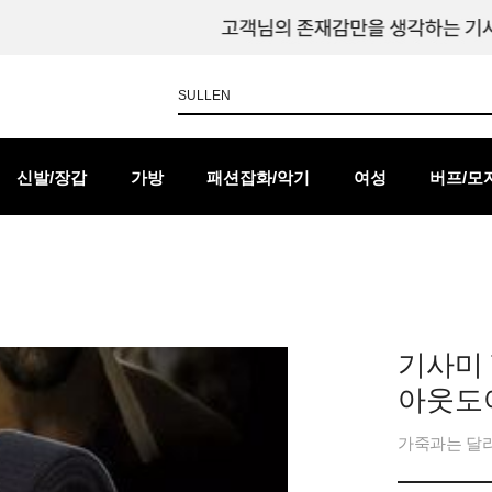
신발/장갑
가방
패션잡화/악기
여성
버프/모
기사미 
아웃도어
가죽과는 달리