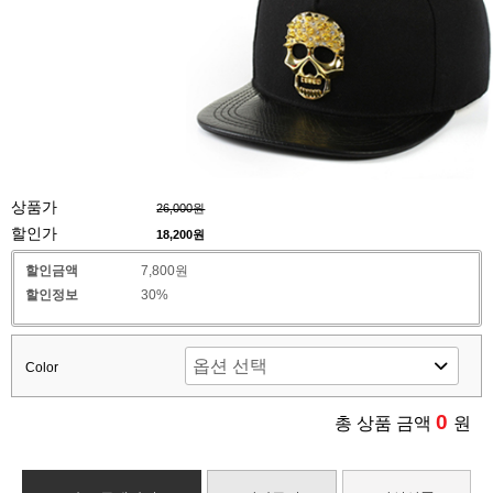
상품가
26,000원
할인가
18,200
원
할인금액
7,800원
할인정보
30%
Color
0
총 상품 금액
원