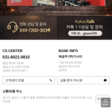
CS CENTER
BANK INFO
예금주 (주)기사미
031-8021-0810
기업 142-81-26152
평일 09:00~18:00
예금주:(주)기사미
점심시간 12:00~13:00
김유태
언제든 문의주세요~!
고객센터 연결
상품 문의 게시판
교환/반품 주소
경기도 용인시 기흥구 중동 1030번지 대우프론티어밸리 1단지 512호 기사
배송조회
미닷컴