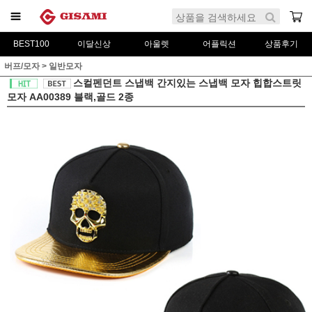
BEST100
이달신상
아울렛
어플릭션
상품후기
버프/모자
>
일반모자
스컬펜던트 스냅백 간지있는 스냅백 모자 힙합스트릿
모자 AA00389 블랙,골드 2종