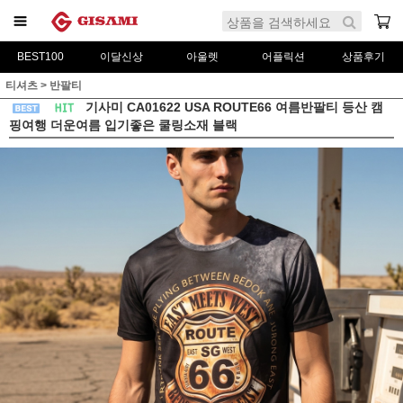
BEST100
이달신상
아울렛
어플릭션
상품후기
티셔츠
>
반팔티
기사미 CA01622 USA ROUTE66 여름반팔티 등산 캠
핑여행 더운여름 입기좋은 쿨링소재 블랙