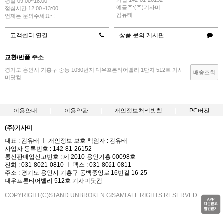
평일 09:00~18:00
예금주:(주)기사미
점심시간 12:00~13:00
김유태
언제든 문의주세요~!
고객센터 연결
상품 문의 게시판
교환/반품 주소
경기도 용인시 기흥구 중동 1030번지 대우프론티어밸리 1단지 512호 기사
배송조회
미닷컴
이용안내
이용약관
개인정보처리방침
PC버전
(주)기사미
대표 : 김유태 ㅣ 개인정보 보호 책임자 : 김유태
사업자 등록번호 : 142-81-26152
통신판매업신고번호 : 제 2010-용인기흥-00098호
전화 : 031-8021-0810 ㅣ 팩스 : 031-8021-0811
주소 : 경기도 용인시 기흥구 동백중앙로 16번길 16-25
대우프론티어밸리 512호 기사미닷컴
COPYRIGHT(C)STAND UNBROKEN GISAMI ALL RIGHTS RESERVED.