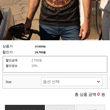
상품가
27,500원
할인가
24,750
원
할인금액
2,750원
할인정보
10%
Size
0
총 상품 금액
원