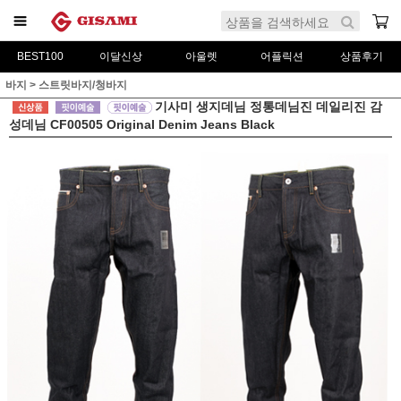
BEST100
이달신상
아울렛
어플릭션
상품후기
바지
>
스트릿바지/청바지
기사미 생지데님 정통데님진 데일리진 감
성데님 CF00505 Original Denim Jeans Black