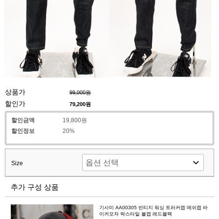
상품가
99,000원
할인가
79,200
원
할인금액
19,800원
할인정보
20%
Size
추가 구성 상품
기사미 AA00305 빈티지 워싱 트러커캡 메쉬캡 바
이커모자 락스타일 볼캡 레드블랙