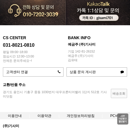
CS CENTER
BANK INFO
예금주 (주)기사미
031-8021-0810
기업 142-81-26152
평일 09:00~18:00
예금주:(주)기사미
점심시간 12:00~13:00
김유태
언제든 문의주세요~!
고객센터 연결
상품 문의 게시판
교환/반품 주소
경기도 용인시 기흥구 중동 1030번지 대우프론티어밸리 1단지 512호 기사
배송조회
미닷컴
이용안내
이용약관
개인정보처리방침
PC버전
(주)기사미