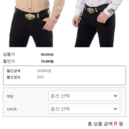
상품가
98,000원
할인가
78,400
원
할인금액
19,600원
할인정보
20%
색상
사이즈
0
총 상품 금액
원