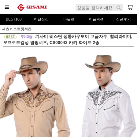
BEST100
이달신상
아울렛
어플릭션
상품후기
셔츠
>
스트릿셔츠
기사미 웨스턴 정통카우보이 고급자수, 할리라이더,
오프로드감성 캠핑셔츠, CS00043 카키,화이트 2종