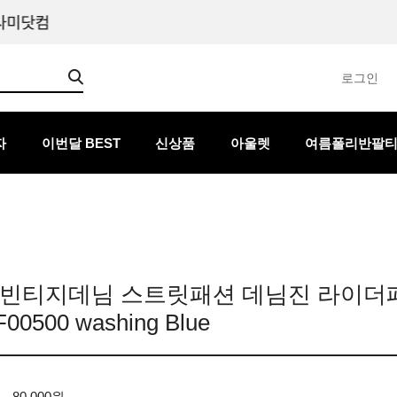
로그인
자
이번달 BEST
신상품
아울렛
여름폴리반팔
 빈티지데님 스트릿패션 데님진 라이더
0500 washing Blue
80,000원