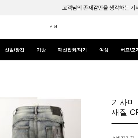
신발/장갑
가방
패션잡화/악기
여성
버프/모
기사미
재질 CF0
소비자가격