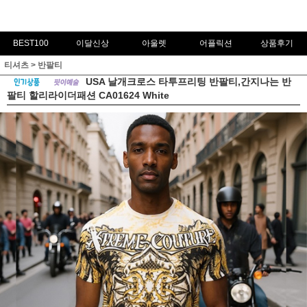
BEST100
이달신상
아울렛
어플릭션
상품후기
티셔츠
>
반팔티
USA 날개크로스 타투프리팅 반팔티,간지나는 반
팔티 할리라이더패션 CA01624 White