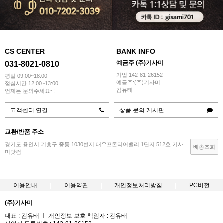
CS CENTER
BANK INFO
예금주 (주)기사미
031-8021-0810
기업 142-81-26152
평일 09:00~18:00
예금주:(주)기사미
점심시간 12:00~13:00
김유태
언제든 문의주세요~!
고객센터 연결
상품 문의 게시판
교환/반품 주소
경기도 용인시 기흥구 중동 1030번지 대우프론티어밸리 1단지 512호 기사
배송조회
미닷컴
이용안내
이용약관
개인정보처리방침
PC버전
(주)기사미
대표 : 김유태 ㅣ 개인정보 보호 책임자 : 김유태