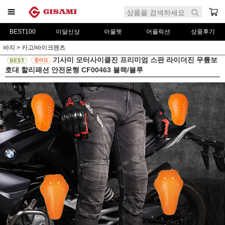
BEST100
이달신상
아울렛
어플릭션
상품후기
바지
>
카고/바이크팬츠
기사미 모터사이클진 프리미엄 스판 라이더진 무릎보
호대 할리패션 안전운행 CF00463 블랙/블루