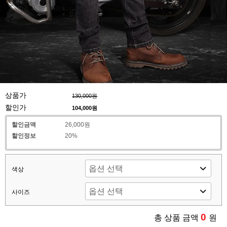
상품가
130,000원
할인가
104,000
원
할인금액
26,000원
할인정보
20%
색상
사이즈
0
총 상품 금액
원