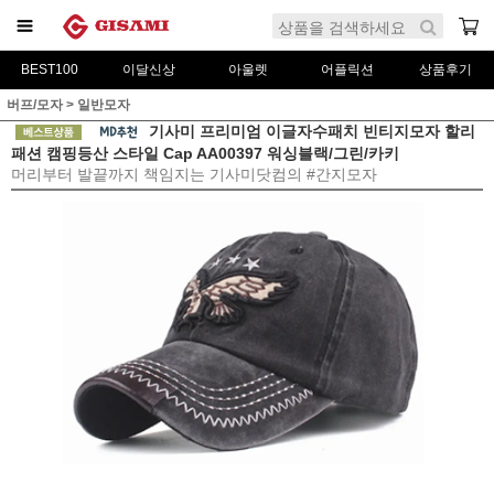
BEST100
이달신상
아울렛
어플릭션
상품후기
버프/모자
>
일반모자
기사미 프리미엄 이글자수패치 빈티지모자 할리
패션 캠핑등산 스타일 Cap AA00397 워싱블랙/그린/카키
머리부터 발끝까지 책임지는 기사미닷컴의 #간지모자