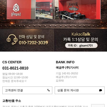
CS CENTER
BANK INFO
예금주 (주)기사미
031-8021-0810
기업 142-81-26152
평일 09:00~18:00
예금주:(주)기사미
점심시간 12:00~13:00
김유태
언제든 문의주세요~!
고객센터 연결
상품 문의 게시판
교환/반품 주소
경기도 용인시 기흥구 중동 1030번지 대우프론티어밸리 1단지 512호 기사