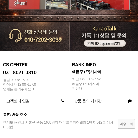
CS CENTER
BANK INFO
예금주 (주)기사미
031-8021-0810
기업 142-81-26152
평일 09:00~18:00
예금주:(주)기사미
점심시간 12:00~13:00
김유태
언제든 문의주세요~!
고객센터 연결
상품 문의 게시판
교환/반품 주소
경기도 용인시 기흥구 중동 1030번지 대우프론티어밸리 1단지 512호 기사
배송조회
미닷컴