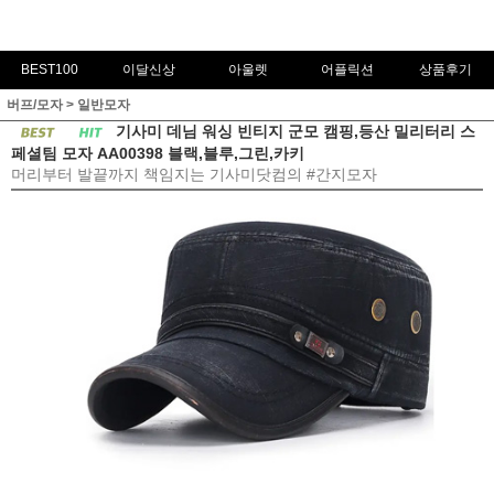
BEST100
이달신상
아울렛
어플릭션
상품후기
버프/모자
>
일반모자
기사미 데님 워싱 빈티지 군모 캠핑,등산 밀리터리 스
페셜팀 모자 AA00398 블랙,블루,그린,카키
머리부터 발끝까지 책임지는 기사미닷컴의 #간지모자