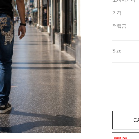
가격
적립금
Size
C