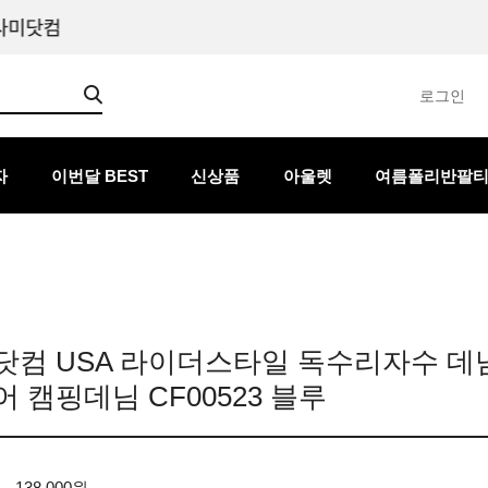
로그인
자
이번달 BEST
신상품
아울렛
여름폴리반팔
컴 USA 라이더스타일 독수리자수 데님
 캠핑데님 CF00523 블루
138,000원