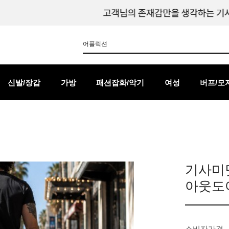
신발/장갑
가방
패션잡화/악기
여성
버프/모
기사미닷
아웃도어
소비자가격