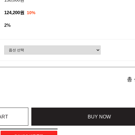
124,200원
10%
2%
총 
ART
BUY NOW