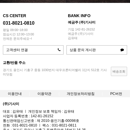
CS CENTER
BANK INFO
예금주 (주)기사미
031-8021-0810
기업 142-81-26152
평일 09:00~18:00
예금주:(주)기사미
점심시간 12:00~13:00
김유태
언제든 문의주세요~!
고객센터 연결
상품 문의 게시판
교환/반품 주소
경기도 용인시 기흥구 중동 1030번지 대우프론티어밸리 1단지 512호 기사
배송조회
미닷컴
이용안내
이용약관
개인정보처리방침
PC버전
(주)기사미
대표 : 김유태 ㅣ 개인정보 보호 책임자 : 김유태
사업자 등록번호 : 142-81-26152
통신판매업신고번호 : 제 2010-용인기흥-00098호
전화 : 031-8021-0810 ㅣ 팩스 : 031-8021-0811
주소 : 경기도 용인시 기흥구 동백중앙로 16번길 16-25