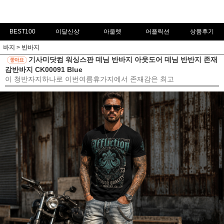
BEST100
이달신상
아울렛
어플릭션
상품후기
바지
>
반바지
기사미닷컴 워싱스판 데님 반바지 아웃도어 데님 반반지 존재
감반바지 CK00091 Blue
이 청반자지하나로 이번여름휴가지에서 존재감은 최고