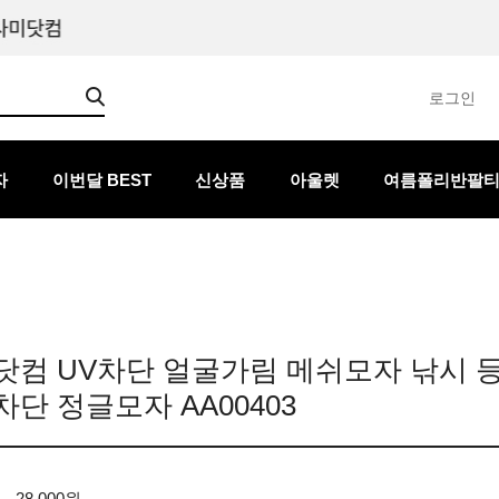
로그인
자
이번달 BEST
신상품
아울렛
여름폴리반팔
닷컴 UV차단 얼굴가림 메쉬모자 낚시 
단 정글모자 AA00403
28,000원