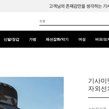
신발/장갑
가방
패션잡화/악기
여성
버프/모
기사미
자외선차
소비자가격