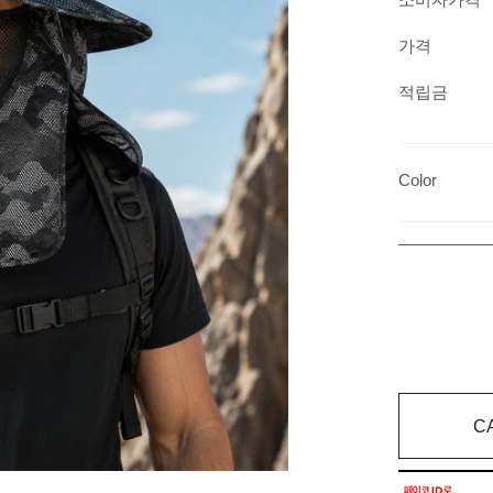
가격
적립금
Color
C