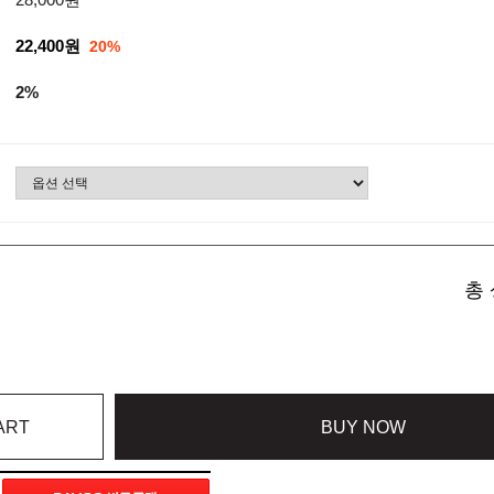
22,400원
20%
2%
총 
ART
BUY NOW