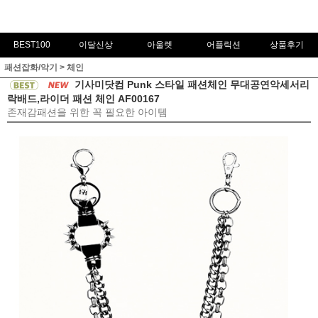
BEST100
이달신상
아울렛
어플릭션
상품후기
패션잡화/악기
>
체인
기사미닷컴 Punk 스타일 패션체인 무대공연악세서리
락배드,라이더 패션 체인 AF00167
존재감패션을 위한 꼭 필요한 아이템