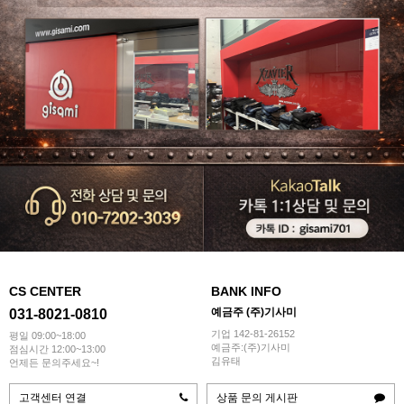
CS CENTER
BANK INFO
예금주 (주)기사미
031-8021-0810
기업 142-81-26152
평일 09:00~18:00
예금주:(주)기사미
점심시간 12:00~13:00
김유태
언제든 문의주세요~!
고객센터 연결
상품 문의 게시판