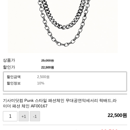
상품가
25,000원
할인가
22,500
원
할인금액
2,500원
할인정보
10%
기사미닷컴 Punk 스타일 패션체인 무대공연악세서리 락배드,라
이더 패션 체인 AF00167
22,500
원
+1
-1