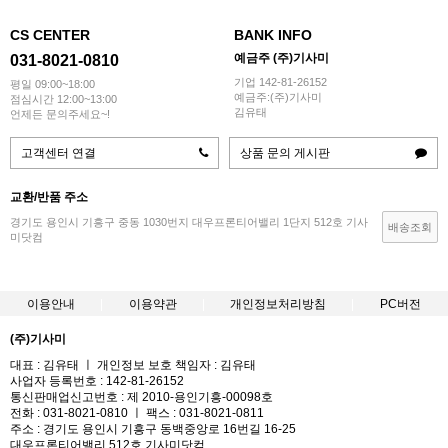
CS CENTER
BANK INFO
예금주 (주)기사미
031-8021-0810
기업 142-81-26152
평일 09:00~18:00
예금주:(주)기사미
점심시간 12:00~13:00
김유태
언제든 문의주세요~!
고객센터 연결
상품 문의 게시판
교환/반품 주소
경기도 용인시 기흥구 중동 1030번지 대우프론티어밸리 1단지 512호 기사
배송조회
미닷컴
이용안내
이용약관
개인정보처리방침
PC버전
(주)기사미
대표 : 김유태 ㅣ 개인정보 보호 책임자 : 김유태
사업자 등록번호 : 142-81-26152
통신판매업신고번호 : 제 2010-용인기흥-00098호
전화 : 031-8021-0810 ㅣ 팩스 : 031-8021-0811
주소 : 경기도 용인시 기흥구 동백중앙로 16번길 16-25
대우프론티어밸리 512호 기사미닷컴