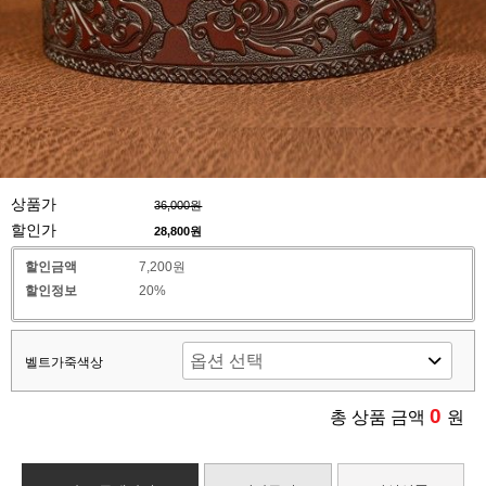
상품가
36,000원
할인가
28,800
원
할인금액
7,200원
할인정보
20%
벨트가죽색상
0
총 상품 금액
원