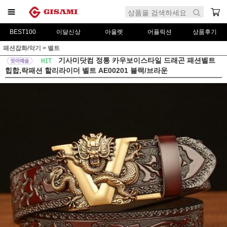
BEST100
이달신상
아울렛
어플릭션
상품후기
패션잡화/악기
>
벨트
기사미닷컴 정통 카우보이스타일 드래곤 패션벨트
힙합,락패션 할리라이더 벨트 AE00201 블랙/브라운