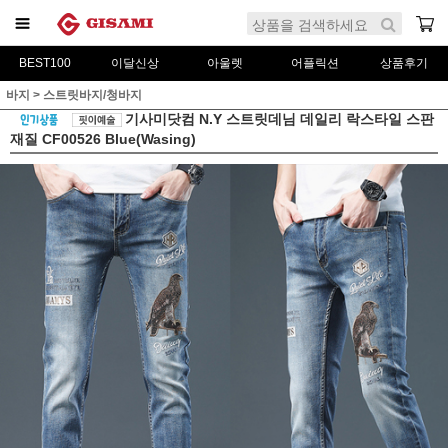
BEST100
이달신상
아울렛
어플릭션
상품후기
바지
>
스트릿바지/청바지
기사미닷컴 N.Y 스트릿데님 데일리 락스타일 스판
재질 CF00526 Blue(Wasing)