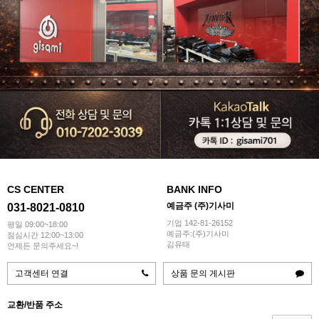
CS CENTER
BANK INFO
예금주 (주)기사미
031-8021-0810
기업 142-81-26152
평일 09:00~18:00
예금주:(주)기사미
점심시간 12:00~13:00
김유태
언제든 문의주세요~!
고객센터 연결
상품 문의 게시판
교환/반품 주소