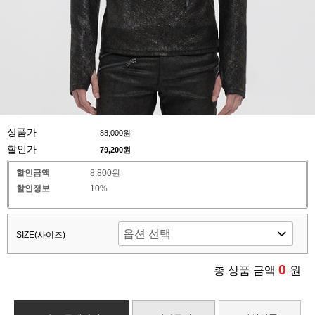
상품가
88,000원
할인가
79,200
원
할인금액
8,800원
할인정보
10%
SIZE(사이즈)
0
총 상품 금액
원