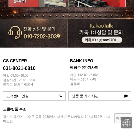
CS CENTER
BANK INFO
예금주 (주)기사미
031-8021-0810
기업 142-81-26152
평일 09:00~18:00
예금주:(주)기사미
점심시간 12:00~13:00
김유태
언제든 문의주세요~!
고객센터 연결
상품 문의 게시판
교환/반품 주소
경기도 용인시 기흥구 중동 1030번지 대우프론티어밸리 1단지 512호 기사
배송조회
미닷컴