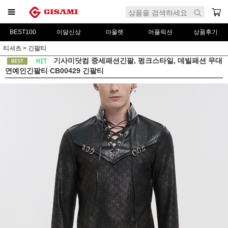
BEST100
이달신상
아울렛
어플릭션
상품후기
티셔츠
>
긴팔티
기사미닷컴 중세패션긴팔, 펑크스타일, 데빌패션 무대
연예인긴팔티 CB00429 긴팔티