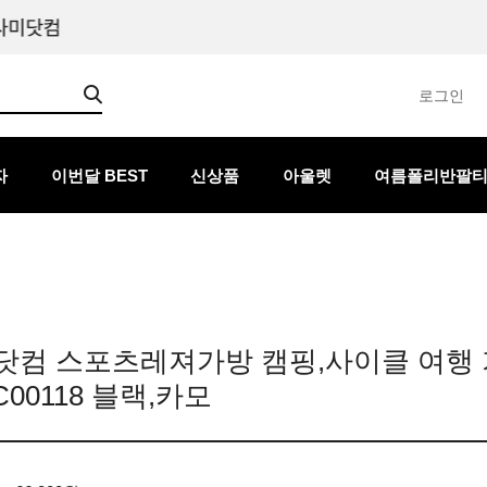
로그인
자
이번달 BEST
신상품
아울렛
여름폴리반팔
닷컴 스포츠레져가방 캠핑,사이클 여행 
C00118 블랙,카모