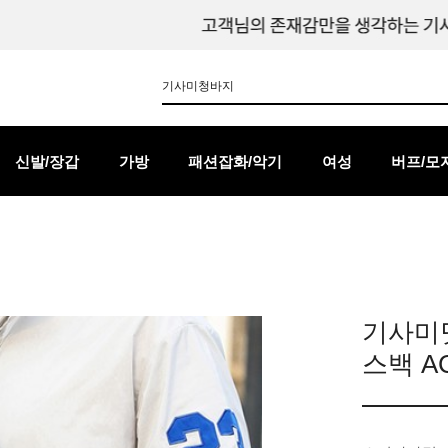
신발/장갑
가방
패션잡화/악기
여성
버프/모
기사미
스백 A