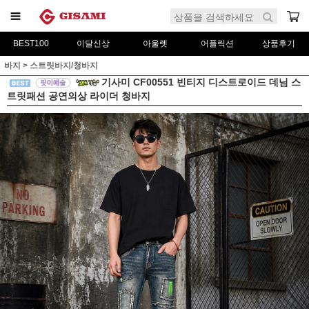
BEST100
이달신상
아울렛
어플릭션
상품후기
바지
>
스트릿바지/청바지
기사미 CF00551 빈티지 디스트로이드 데님 스
트릿패션 공연의상 라이더 청바지