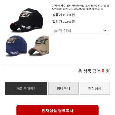
기사미 자수 밀리터리스타일 모자 Navy Seal 캠핑
낚시패션 패치모자 AA00368 블랙,블루,카키
상품가
원
28,000
할인가
원
19,600
0
총 상품 금액
원
바로 구매하기
장바구니
관심상품
현재상품 링크복사