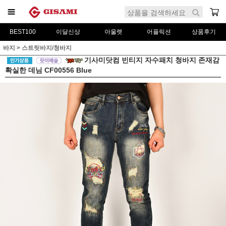
BEST100
이달신상
아울렛
어플릭션
상품후기
바지
>
스트릿바지/청바지
기사미닷컴 빈티지 자수패치 청바지 존재감
확실한 데님 CF00556 Blue