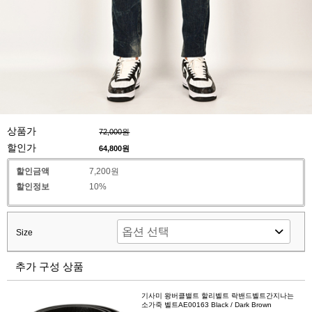
상품가
72,000원
할인가
64,800
원
할인금액
7,200원
할인정보
10%
Size
추가 구성 상품
기사미 왕버클밸트 할리벨트 락밴드벨트간지나는
소가죽 벨트AE00163 Black / Dark Brown