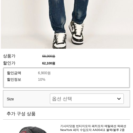
상품가
69,000원
할인가
62,100
원
할인금액
6,900원
할인정보
10%
Size
추가 구성 상품
기사미닷컴 빈티지모자 패치모자 메탈패션 락패션
NewYork 패치 수입모자 AA00411 블랙/블루 2종