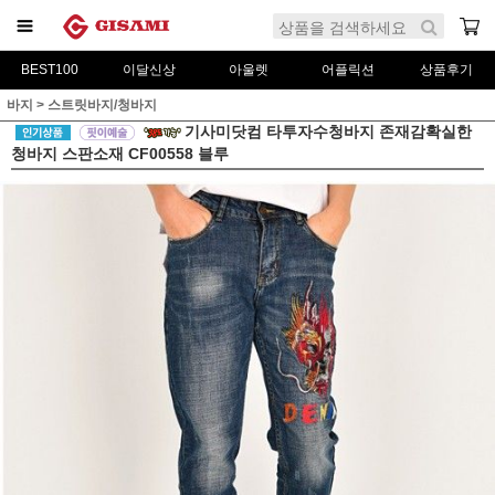
BEST100
이달신상
아울렛
어플릭션
상품후기
바지
>
스트릿바지/청바지
기사미닷컴 타투자수청바지 존재감확실한
청바지 스판소재 CF00558 블루