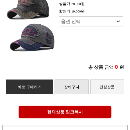
상품가
원
28,000
할인가
원
19,600
0
총 상품 금액
원
바로 구매하기
장바구니
관심상품
현재상품 링크복사