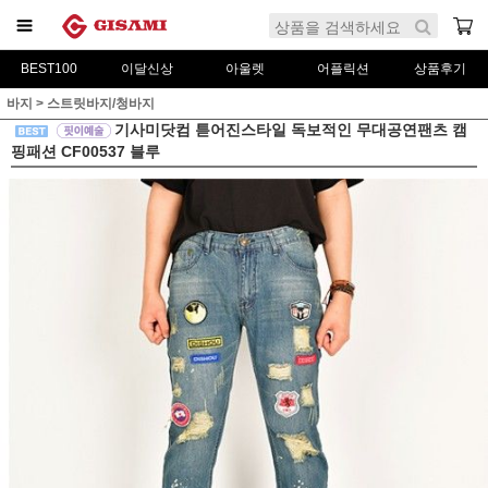
BEST100
이달신상
아울렛
어플릭션
상품후기
바지
>
스트릿바지/청바지
기사미닷컴 튿어진스타일 독보적인 무대공연팬츠 캠
핑패션 CF00537 블루