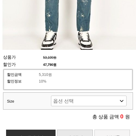
상품가
53,100원
할인가
47,790
원
할인금액
5,310원
할인정보
10%
Size
0
총 상품 금액
원