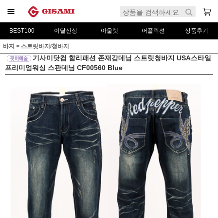
BEST100
이달신상
아울렛
어플릭션
상품후기
바지
>
스트릿바지/청바지
기사미닷컴 할리패션 존재감데님 스트릿청바지 USA스타일
프리미엄워싱 스판데님 CF00560 Blue