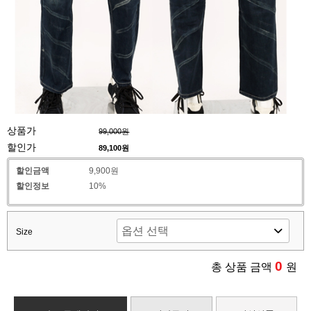
상품가
99,000원
할인가
89,100
원
할인금액
9,900원
할인정보
10%
Size
0
총 상품 금액
원