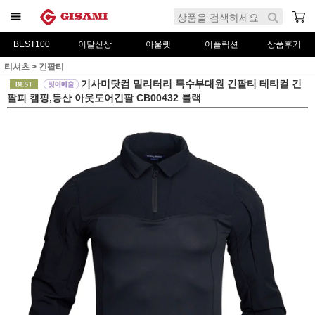
BEST100
이달신상
아울렛
어플릭션
상품후기
티셔츠
>
긴팔티
기사미닷컴 밀리터리 특수부대원 긴팔티 테티컬 긴
팔피 캠핑,등산 아웃도어긴팔 CB00432 블랙