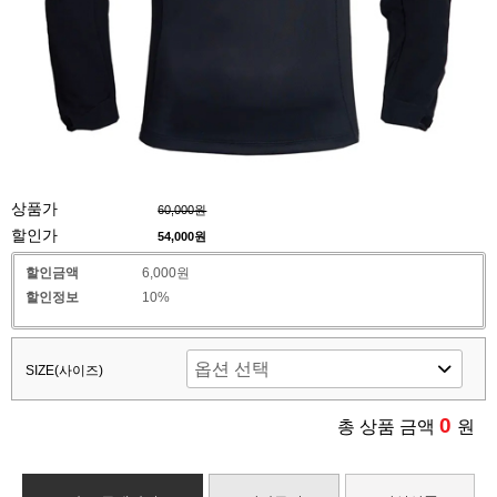
상품가
60,000원
할인가
54,000
원
할인금액
6,000원
할인정보
10%
SIZE(사이즈)
0
총 상품 금액
원