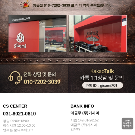
CS CENTER
BANK INFO
예금주 (주)기사미
031-8021-0810
기업 142-81-26152
평일 09:00~18:00
예금주:(주)기사미
점심시간 12:00~13:00
김유태
언제든 문의주세요~!