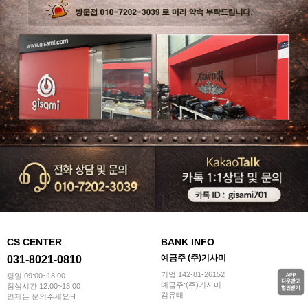
CS CENTER
BANK INFO
예금주 (주)기사미
031-8021-0810
기업 142-81-26152
평일 09:00~18:00
예금주:(주)기사미
점심시간 12:00~13:00
김유태
언제든 문의주세요~!