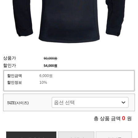
상품가
60,000원
할인가
54,000
원
할인금액
6,000원
할인정보
10%
SIZE(사이즈)
0
총 상품 금액
원