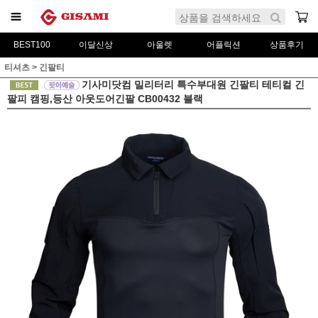
BEST100
이달신상
아울렛
어플릭션
상품후기
티셔츠
>
긴팔티
기사미닷컴 밀리터리 특수부대원 긴팔티 테티컬 긴
팔피 캠핑,등산 아웃도어긴팔 CB00432 블랙