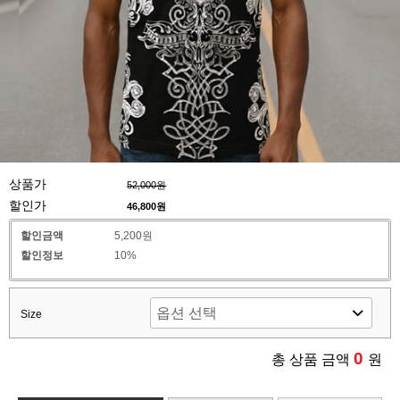
상품가
52,000원
할인가
46,800
원
할인금액
5,200원
할인정보
10%
Size
0
총 상품 금액
원