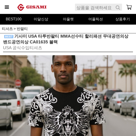
BEST100
이달신상
아울렛
어플릭션
상품후기
티셔츠
>
반팔티
기사미 USA 타투반팔티 MMA선수티 할리패션 무대공연의상
밴드공연의상 CA01635 블랙
USA 공식수입티셔츠