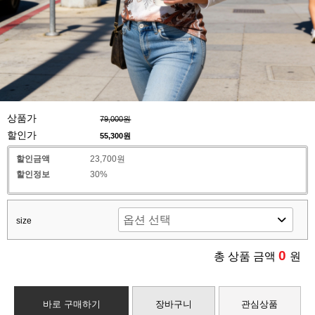
상품가
79,000원
할인가
55,300
원
할인금액
23,700원
할인정보
30%
size
0
총 상품 금액
원
바로 구매하기
장바구니
관심상품