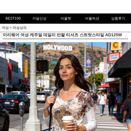
BEST100
이달신상
아울렛
어플릭션
상품후기
여성
>
여성상의
미리웨어 여성 캐주얼 데일리 반팔 티셔츠 스트릿스타일 AD125W