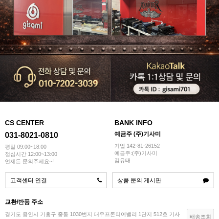
CS CENTER
BANK INFO
예금주 (주)기사미
031-8021-0810
기업 142-81-26152
평일 09:00~18:00
예금주:(주)기사미
점심시간 12:00~13:00
김유태
언제든 문의주세요~!
고객센터 연결
상품 문의 게시판
교환/반품 주소
경기도 용인시 기흥구 중동 1030번지 대우프론티어밸리 1단지 512호 기사
배송조회