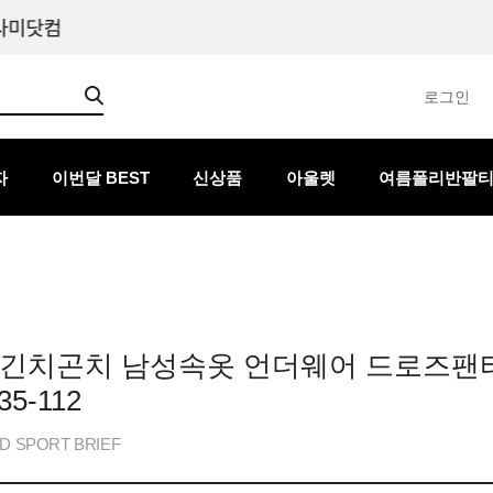
로그인
자
이번달 BEST
신상품
아울렛
여름폴리반팔
 긴치곤치 남성속옷 언더웨어 드로즈팬
35-112
D SPORT BRIEF