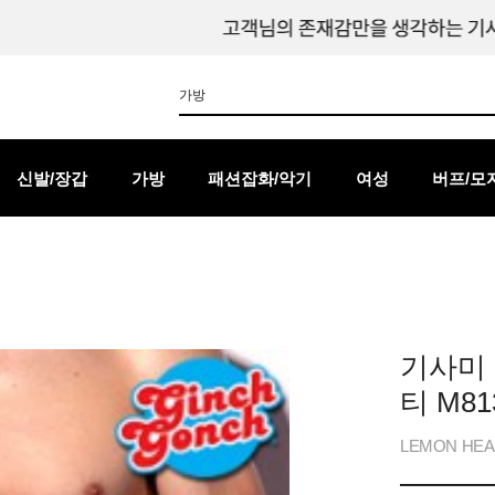
신발/장갑
가방
패션잡화/악기
여성
버프/모
기사미
티 M81
LEMON HEA