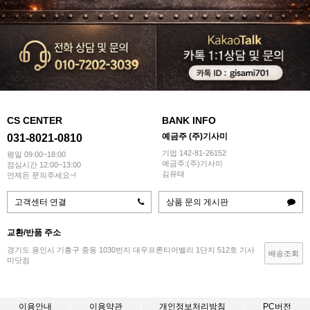
CS CENTER
BANK INFO
예금주 (주)기사미
031-8021-0810
기업 142-81-26152
평일 09:00~18:00
예금주:(주)기사미
점심시간 12:00~13:00
김유태
언제든 문의주세요~!
고객센터 연결
상품 문의 게시판
교환/반품 주소
경기도 용인시 기흥구 중동 1030번지 대우프론티어밸리 1단지 512호 기사
배송조회
미닷컴
이용안내
이용약관
개인정보처리방침
PC버전