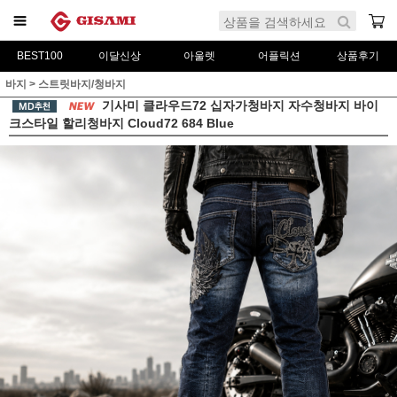
BEST100
이달신상
아울렛
어플릭션
상품후기
바지
>
스트릿바지/청바지
기사미 클라우드72 십자가청바지 자수청바지 바이
크스타일 할리청바지 Cloud72 684 Blue