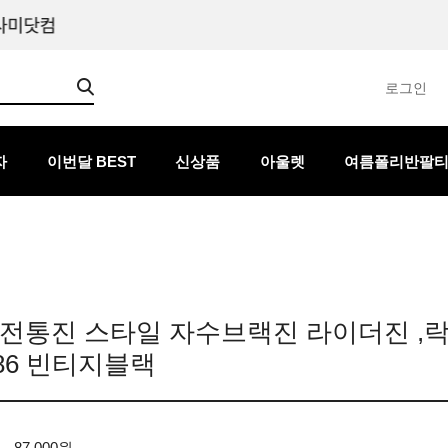
로그인
자
이번달 BEST
신상품
아울렛
여름폴리반팔
 전통진 스타일 자수브랙진 라이더진 ,
486 빈티지블랙
87,000원