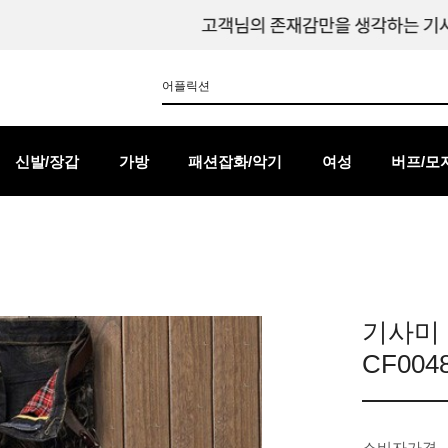
신발/장갑
가방
패션잡화/악기
여성
버프/모
기사미
CF00
소비자가격