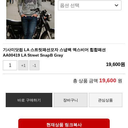
기사미닷컴 LA 스트릿패션모자 스냅백 엑스비어 힙합패션
AA00419 LA Street SnapB Gray
19,600
원
+1
-1
19,600
총 상품 금액
원
바로 구매하기
장바구니
관심상품
현재상품 링크복사