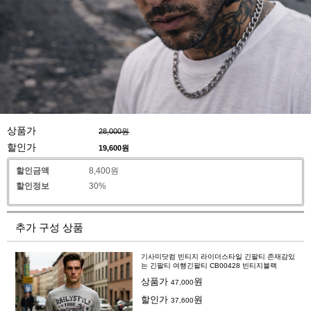
상품가
28,000원
할인가
19,600
원
할인금액
8,400원
할인정보
30%
추가 구성 상품
기사미닷컴 빈티지 라이더스타일 긴팔티 존재감있
는 긴팔티 여행긴팔티 CB00428 빈티지블랙
상품가
원
47,000
할인가
원
37,600