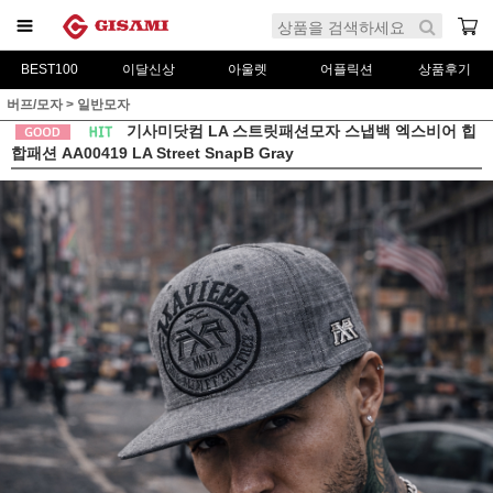
BEST100
이달신상
아울렛
어플릭션
상품후기
버프/모자
>
일반모자
기사미닷컴 LA 스트릿패션모자 스냅백 엑스비어 힙
합패션 AA00419 LA Street SnapB Gray