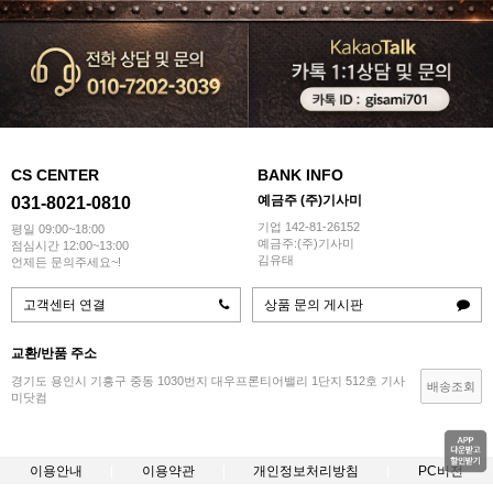
CS CENTER
BANK INFO
예금주 (주)기사미
031-8021-0810
기업 142-81-26152
평일 09:00~18:00
예금주:(주)기사미
점심시간 12:00~13:00
김유태
언제든 문의주세요~!
고객센터 연결
상품 문의 게시판
교환/반품 주소
경기도 용인시 기흥구 중동 1030번지 대우프론티어밸리 1단지 512호 기사
배송조회
미닷컴
이용안내
이용약관
개인정보처리방침
PC버전