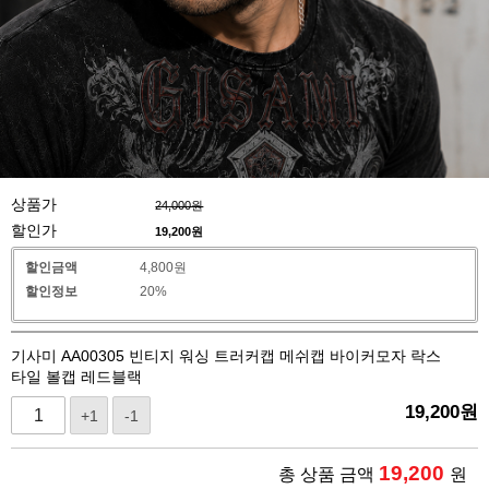
상품가
24,000원
할인가
19,200
원
할인금액
4,800원
할인정보
20%
기사미 AA00305 빈티지 워싱 트러커캡 메쉬캡 바이커모자 락스
타일 볼캡 레드블랙
19,200
원
+1
-1
19,200
총 상품 금액
원