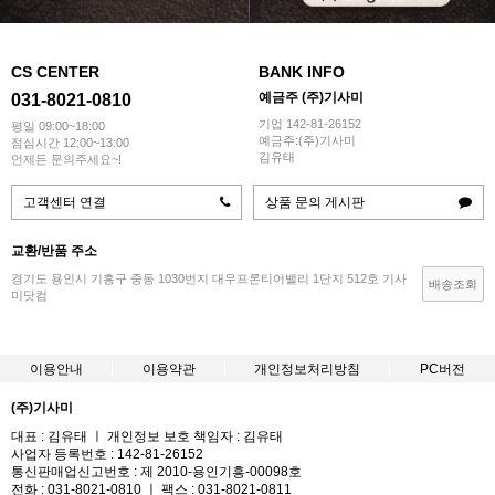
CS CENTER
BANK INFO
예금주 (주)기사미
031-8021-0810
기업 142-81-26152
평일 09:00~18:00
예금주:(주)기사미
점심시간 12:00~13:00
김유태
언제든 문의주세요~!
고객센터 연결
상품 문의 게시판
교환/반품 주소
경기도 용인시 기흥구 중동 1030번지 대우프론티어밸리 1단지 512호 기사
배송조회
미닷컴
이용안내
이용약관
개인정보처리방침
PC버전
(주)기사미
대표 : 김유태 ㅣ 개인정보 보호 책임자 : 김유태
사업자 등록번호 : 142-81-26152
통신판매업신고번호 : 제 2010-용인기흥-00098호
전화 : 031-8021-0810 ㅣ 팩스 : 031-8021-0811