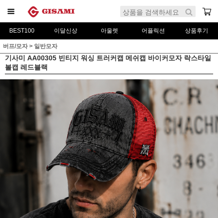
BEST100
이달신상
아울렛
어플릭션
상품후기
버프/모자
>
일반모자
기사미 AA00305 빈티지 워싱 트러커캡 메쉬캡 바이커모자 락스타일
볼캡 레드블랙