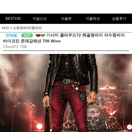
BEST100
이달신상
아울렛
어플릭션
상품후기
바지
>
스트릿바지/청바지
기사미 클라우드72 해골청바지 자수청바지
바이크진 존재감패션 708 Wine
Cloud72 708