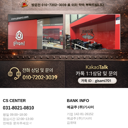
CS CENTER
BANK INFO
예금주 (주)기사미
031-8021-0810
기업 142-81-26152
평일 09:00~18:00
예금주:(주)기사미
점심시간 12:00~13:00
김유태
언제든 문의주세요~!