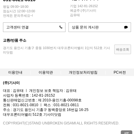
기업 142-81-26152
평일 09:00~18:00
예금주:(주)기사미
점심시간 12:00~13:00
김유태
언제든 문의주세요~!
고객센터 연결
상품 문의 게시판
교환/반품 주소
경기도 용인시 기흥구 중동 1030번지 대우프론티어밸리 1단지 512호 기사
배송조회
미닷컴
이용안내
이용약관
개인정보처리방침
PC버전
(주)기사미
대표 : 김유태 ㅣ 개인정보 보호 책임자 : 김유태
사업자 등록번호 : 142-81-26152
통신판매업신고번호 : 제 2010-용인기흥-00098호
전화 : 031-8021-0810 ㅣ 팩스 : 031-8021-0811
주소 : 경기도 용인시 기흥구 동백중앙로 16번길 16-25
대우프론티어밸리 512호 기사미닷컴
COPYRIGHT(C)STAND UNBROKEN GISAMI ALL RIGHTS RESERVED.