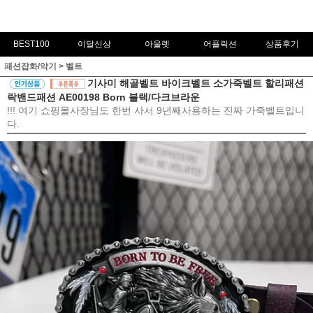
BEST100
이달신상
아울렛
어플릭션
상품후기
패션잡화/악기
>
벨트
기사미 해골벨트 바이크벨트 소가죽벨트 할리패션
락밴드패션 AE00198 Born 블랙/다크브라운
!!! 여기 쇼핑몰사장님도 한번 사서 9년째사용하는 진짜 가죽벨트입니
다.