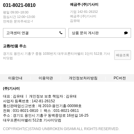
예금주 (주)기사미
031-8021-0810
기업 142-81-26152
평일 09:00~18:00
예금주:(주)기사미
점심시간 12:00~13:00
김유태
언제든 문의주세요~!
고객센터 연결
상품 문의 게시판
교환/반품 주소
경기도 용인시 기흥구 중동 1030번지 대우프론티어밸리 1단지 512호 기사
배송조회
미닷컴
이용안내
이용약관
개인정보처리방침
PC버전
(주)기사미
대표 : 김유태 ㅣ 개인정보 보호 책임자 : 김유태
사업자 등록번호 : 142-81-26152
통신판매업신고번호 : 제 2010-용인기흥-00098호
전화 : 031-8021-0810 ㅣ 팩스 : 031-8021-0811
주소 : 경기도 용인시 기흥구 동백중앙로 16번길 16-25
대우프론티어밸리 512호 기사미닷컴
COPYRIGHT(C)STAND UNBROKEN GISAMI ALL RIGHTS RESERVED.