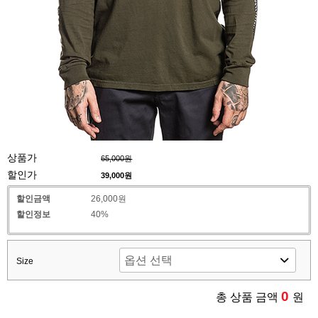
상품가
65,000원
할인가
39,000
원
할인금액
26,000원
할인정보
40%
Size
0
총 상품 금액
원