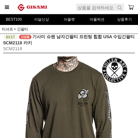
BEST100
이달신상
아울렛
어플릭션
상품후기
티셔츠
>
긴팔티
기사미 슈렌 남자긴팔티 프린팅 힙합 USA 수입긴팔티
SCM2118 카키
SCM2118