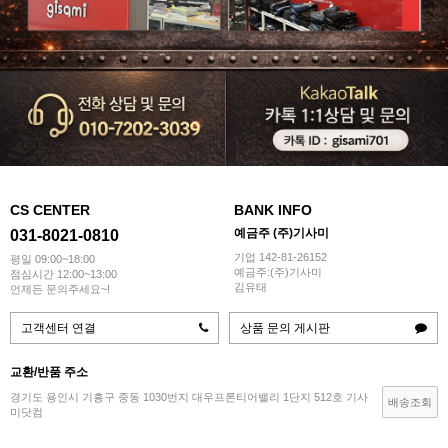
CS CENTER
BANK INFO
예금주 (주)기사미
031-8021-0810
기업 142-81-26152
평일 09:00~18:00
예금주:(주)기사미
점심시간 12:00~13:00
김유태
언제든 문의주세요~!
고객센터 연결
상품 문의 게시판
교환/반품 주소
경기도 용인시 기흥구 중동 1030번지 대우프론티어밸리 1단지 512호 기사
배송조회
미닷컴