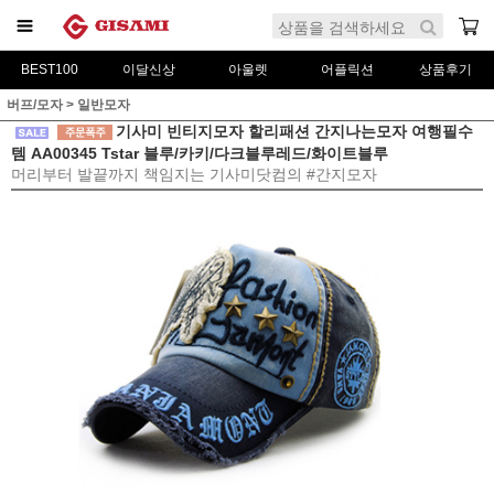
BEST100
이달신상
아울렛
어플릭션
상품후기
버프/모자
>
일반모자
기사미 빈티지모자 할리패션 간지나는모자 여행필수
템 AA00345 Tstar 블루/카키/다크블루레드/화이트블루
머리부터 발끝까지 책임지는 기사미닷컴의 #간지모자