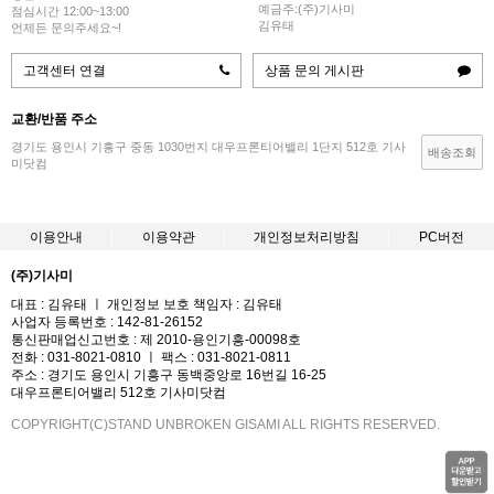
예금주:(주)기사미
점심시간 12:00~13:00
김유태
언제든 문의주세요~!
고객센터 연결
상품 문의 게시판
교환/반품 주소
경기도 용인시 기흥구 중동 1030번지 대우프론티어밸리 1단지 512호 기사
배송조회
미닷컴
이용안내
이용약관
개인정보처리방침
PC버전
(주)기사미
대표 : 김유태 ㅣ 개인정보 보호 책임자 : 김유태
사업자 등록번호 : 142-81-26152
통신판매업신고번호 : 제 2010-용인기흥-00098호
전화 : 031-8021-0810 ㅣ 팩스 : 031-8021-0811
주소 : 경기도 용인시 기흥구 동백중앙로 16번길 16-25
대우프론티어밸리 512호 기사미닷컴
COPYRIGHT(C)STAND UNBROKEN GISAMI ALL RIGHTS RESERVED.