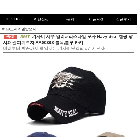
BEST100
이달신상
아울렛
어플릭션
상품후기
버프/모자
>
일반모자
기사미 자수 밀리터리스타일 모자 Navy Seal 캠핑 낚
시패션 패치모자 AA00368 블랙,블루,카키
머리부터 발끝까지 책임지는 기사미닷컴의 #간지모자