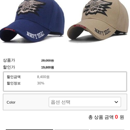
상품가
28,000원
할인가
19,600
원
할인금액
8,400원
할인정보
30%
Color
0
총 상품 금액
원