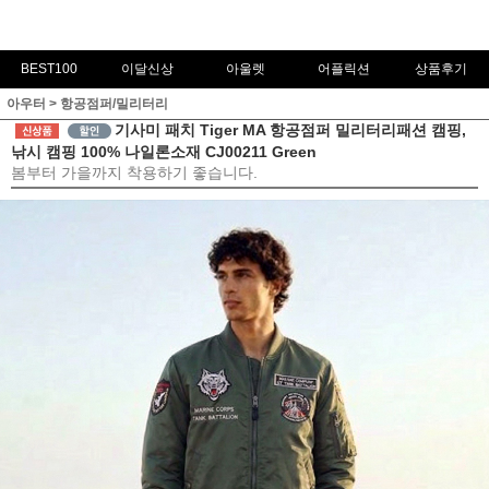
BEST100
이달신상
아울렛
어플릭션
상품후기
아우터
>
항공점퍼/밀리터리
기사미 패치 Tiger MA 항공점퍼 밀리터리패션 캠핑,
낚시 캠핑 100% 나일론소재 CJ00211 Green
봄부터 가을까지 착용하기 좋습니다.