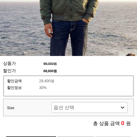
상품가
98,000원
할인가
68,600
원
할인금액
29,400원
할인정보
30%
Size
0
총 상품 금액
원