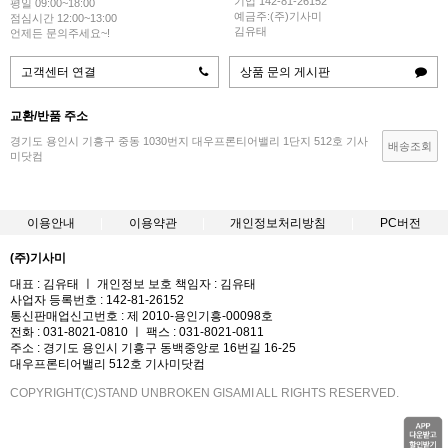
기업 142-81-26152
평일 09:00~18:00
예금주:(주)기사미
점심시간 12:00~13:00
김유태
언제든 문의주세요~!
고객센터 연결
상품 문의 게시판
교환/반품 주소
경기도 용인시 기흥구 중동 1030번지 대우프론티어밸리 1단지 512호 기사
배송조회
미닷컴
이용안내
이용약관
개인정보처리방침
PC버전
(주)기사미
대표 : 김유태 ㅣ 개인정보 보호 책임자 : 김유태
사업자 등록번호 : 142-81-26152
통신판매업신고번호 : 제 2010-용인기흥-00098호
전화 : 031-8021-0810 ㅣ 팩스 : 031-8021-0811
주소 : 경기도 용인시 기흥구 동백중앙로 16번길 16-25
대우프론티어밸리 512호 기사미닷컴
COPYRIGHT(C)STAND UNBROKEN GISAMI ALL RIGHTS RESERVED.