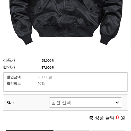
상품가
95,000원
할인가
57,000
원
할인금액
38,000원
할인정보
40%
Size
0
총 상품 금액
원