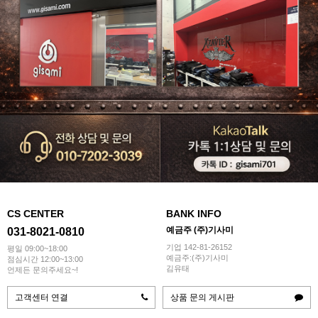
CS CENTER
BANK INFO
예금주 (주)기사미
031-8021-0810
기업 142-81-26152
평일 09:00~18:00
예금주:(주)기사미
점심시간 12:00~13:00
김유태
언제든 문의주세요~!
고객센터 연결
상품 문의 게시판