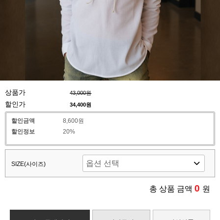
상품가
43,000원
할인가
34,400
원
할인금액
8,600원
할인정보
20%
SIZE(사이즈)
0
총 상품 금액
원