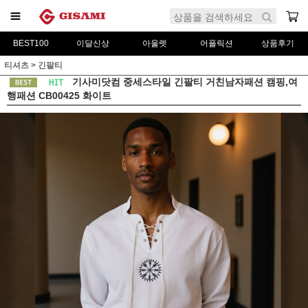
BEST100
이달신상
아울렛
어플릭션
상품후기
티셔츠
>
긴팔티
기사미닷컴 중세스타일 긴팔티 거친남자패션 캠핑,여
행패션 CB00425 화이트