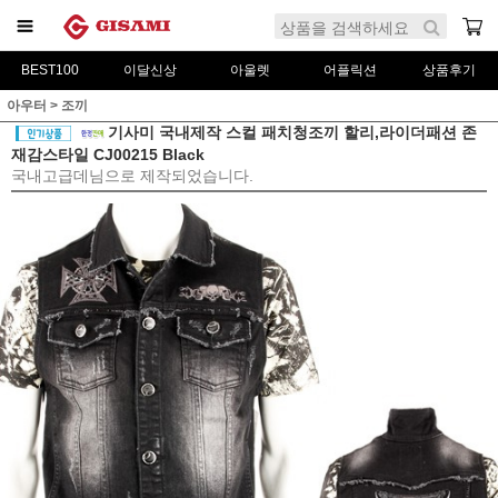
BEST100
이달신상
아울렛
어플릭션
상품후기
아우터
>
조끼
기사미 국내제작 스컬 패치청조끼 할리,라이더패션 존
재감스타일 CJ00215 Black
국내고급데님으로 제작되었습니다.