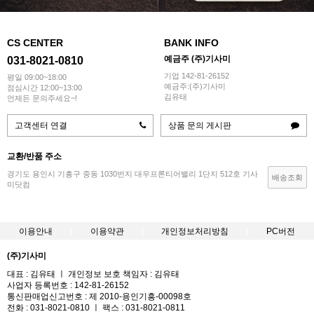
CS CENTER
BANK INFO
예금주 (주)기사미
031-8021-0810
기업 142-81-26152
평일 09:00~18:00
예금주:(주)기사미
점심시간 12:00~13:00
김유태
언제든 문의주세요~!
고객센터 연결
상품 문의 게시판
교환/반품 주소
경기도 용인시 기흥구 중동 1030번지 대우프론티어밸리 1단지 512호 기사
배송조회
미닷컴
이용안내
이용약관
개인정보처리방침
PC버전
(주)기사미
대표 : 김유태 ㅣ 개인정보 보호 책임자 : 김유태
사업자 등록번호 : 142-81-26152
통신판매업신고번호 : 제 2010-용인기흥-00098호
전화 : 031-8021-0810 ㅣ 팩스 : 031-8021-0811