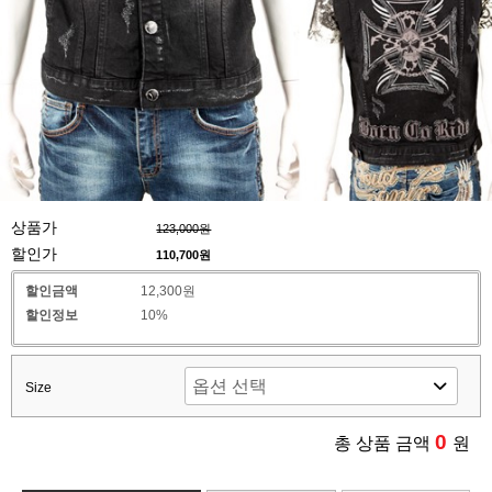
상품가
123,000원
할인가
110,700
원
할인금액
12,300원
할인정보
10%
Size
0
총 상품 금액
원