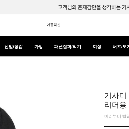
신발/장갑
가방
패션잡화/악기
여성
버프/모
기사미 
리더용 할
머리부터 발