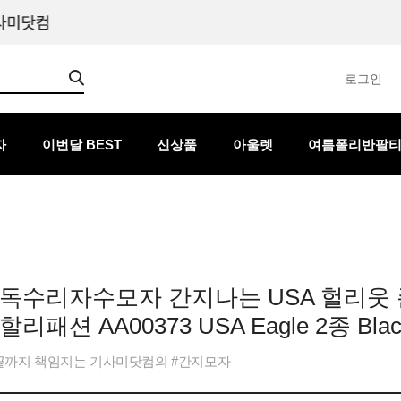
로그인
자
이번달 BEST
신상품
아울렛
여름폴리반팔
독수리자수모자 간지나는 USA 헐리웃 
리패션 AA00373 USA Eagle 2종 Blac
끝까지 책임지는 기사미닷컴의 #간지모자