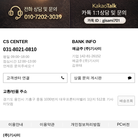
CS CENTER
BANK INFO
예금주 (주)기사미
031-8021-0810
기업 142-81-26152
평일 09:00~18:00
예금주:(주)기사미
점심시간 12:00~13:00
김유태
언제든 문의주세요~!
고객센터 연결
상품 문의 게시판
교환/반품 주소
경기도 용인시 기흥구 중동 1030번지 대우프론티어밸리 1단지 512호 기사
배송조회
미닷컴
이용안내
이용약관
개인정보처리방침
PC버전
(주)기사미