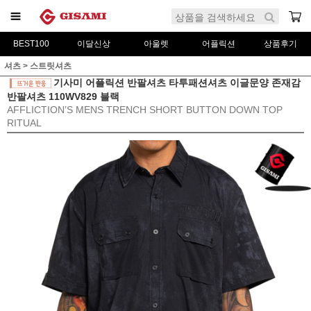
BEST100
이달신상
아울렛
어플릭션
상품후기
셔츠
>
스트릿셔츠
기사미 어플릭션 반팔셔츠 타투패션셔츠 이글문양 존재감
반팔셔츠 110WV829 블랙
AFFLICTION’S MENS TRENCH SHORT BUTTON DOWN TOP
RITUAL