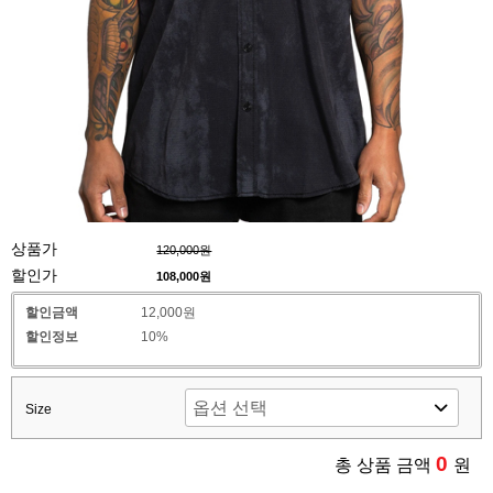
상품가
120,000원
할인가
108,000
원
할인금액
12,000원
할인정보
10%
Size
0
총 상품 금액
원