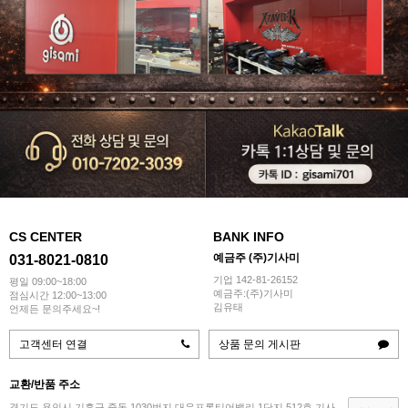
CS CENTER
BANK INFO
예금주 (주)기사미
031-8021-0810
기업 142-81-26152
평일 09:00~18:00
예금주:(주)기사미
점심시간 12:00~13:00
김유태
언제든 문의주세요~!
고객센터 연결
상품 문의 게시판
교환/반품 주소
경기도 용인시 기흥구 중동 1030번지 대우프론티어밸리 1단지 512호 기사