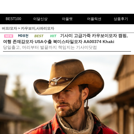
BEST100
이달신상
아울렛
어플릭션
상품후기
버프/모자
>
카우보이,사파리모자
기사미 고급가죽 카우보이모자 캠핑,
여행 존재감모자 USA수출 북미스타일모자 AA00374 Khaki
당일출고, 머리부터 발끝까지 책임지는 기사미닷컴