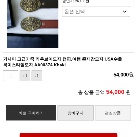
할인가
원
26,400
기사미 고급가죽 카우보이모자 캠핑,여행 존재감모자 USA수출
북미스타일모자 AA00374 Khaki
54,000
원
+1
-1
54,000
총 상품 금액
원
바로 구매하기
장바구니
관심상품