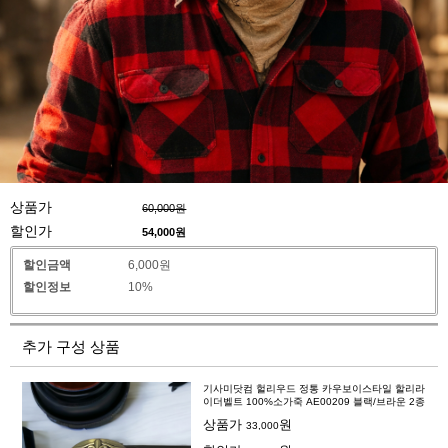
상품가
60,000원
할인가
54,000
원
할인금액
6,000원
할인정보
10%
추가 구성 상품
기사미닷컴 헐리우드 정통 카우보이스타일 할리라
이더벨트 100%소가죽 AE00209 블랙/브라운 2종
상품가
원
33,000