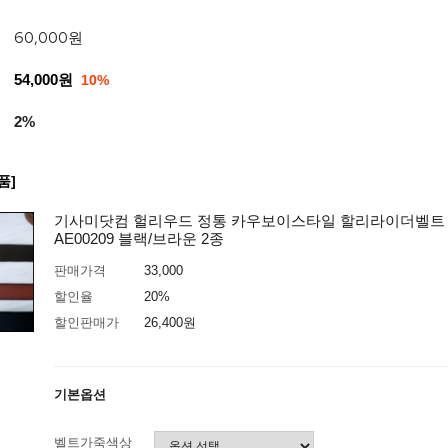
60,000
원
54,000원
10%
2%
품]
기사미닷컴 헐리우드 정통 카우보이스타일 할리라이더벨트 
AE00209 블랙/브라운 2종
판매가격
33,000
할인율
20%
할인판매가
26,400
원
기본옵션
벨트가죽색상